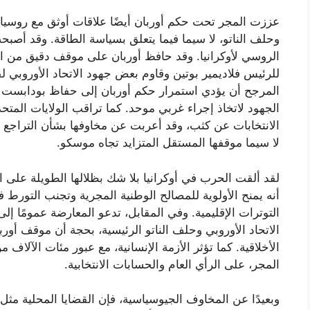
عززت المجر تحت حكم أوربان أيضًا علاقات أوثق مع روسيا م
وحلف الناتو، لا سيما فيما يتعلق بسياسة الطاقة. وقد أصبح
الروسي لأوكرانيا. وقد حافظ أوربان على موقف دقيق من الح
للرئيس فلاديمير بوتين وقاوم بعض جهود الاتحاد الأوروبي
المرجح أن يؤدي استمرار حكم أوربان إلى حفاظ بودابست عل
الجهود لاتخاذ إجراء غربي موحد. كما تراقب الولايات المتح
الانتخابات عن كثب، وقد أعربت عن مخاوفها بشأن التراجع 
لا سيما موقفها المستقل المتزايد تجاه موسكو.
لقد ألقت الحرب في أوكرانيا بلا شك بظلالها الطويلة على 
أنه يمنح الأولوية للمصالح الوطنية المجرية وتجنب التورط 
التوترات الإقليمية. وفي المقابل، تدعو المعارضة عمومًا إل
الاتحاد الأوروبي وحلف الناتو الرئيسية، بحجة أن موقف أور
الأخلاقية. كما تؤثر الأزمة الإنسانية، مع عبور مئات الآلاف 
المجر، على الرأي العام والحسابات الانتخابية.
وبعيدًا عن المخاوف الجيوسياسية، فإن القضايا المحلية مثل