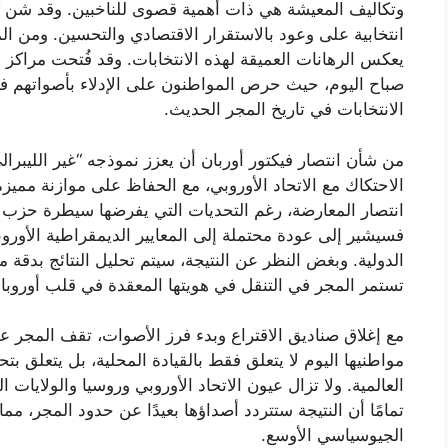
وتكاليف المعيشة هي ذات أهمية قصوى للناخبين. وقد شن
انتخابية على وعود بالاستقرار الاقتصادي والتحسين. ومن الم
يعكس الرهانات العميقة لهذه الانتخابات. وقد فُتحت مراكز 
صباح اليوم، حيث حرص المواطنون على الإدلاء بأصواتهم في
الانتخابات في تاريخ المجر الحديث.
من شأن انتصار فيكتور أوربان أن يعزز نموذجه “غير الليبر
الاحتكاك مع الاتحاد الأوروبي، مع الحفاظ على موازنة مميز
انتصار المعارضة، رغم التحديات التي يفرضها سيطرة حزب ف
فسيشير إلى عودة محتملة إلى المعايير الديمقراطية الأوروبي
الدولية. وبغض النظر عن النتيجة، سيتم تحليل النتائج بدقة م
تستمر المجر في التنقل في هويتها المعقدة في قلب أوروب
مع إغلاق صناديق الاقتراع وبدء فرز الأصوات، تقف المجر 
مواطنيها اليوم لا يتعلق فقط بالقيادة المحلية، بل يتعلق بت
العالمية. ولا تزال عيون الاتحاد الأوروبي وروسيا والولايا
تمامًا أن النتيجة ستتردد أصداؤها بعيدًا عن حدود المجر، مم
الجيوسياسي الأوسع.