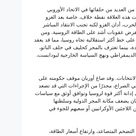
ن العديد من حلفائها في الاتحاد الأوروبي
ت هذه العلاقة نقطة خلاف، خاصة بعد الغزو
رب، أدان الغزو لكنه تجنب الانتقاد المباشر
 لفرض عقوبات أشد على الطاقة الروسية. ومن
ى خط أكثر استقلالية تجاه روسيا، مما قد يعقد
دة، بينما تعترف بالمجر كحليف في حلف الناتو،
الديمقراطي ونهج السياسة الخارجية لبودابست،
الانتخابات. وقد صاغ أوربان موقف حكومته على
في الصراع، محذرًا من الإجراءات التي قد تصعد
ى إدانة أكثر قوة لروسيا وتوافق أوثق مع سياسات
بان يضعف مكانة المجر الدولية وسلطتها
من اللاجئين الأوكرانيين أو سعيهم للجوء في
 التضخم المتصاعد، وارتفاع أسعار الطاقة،