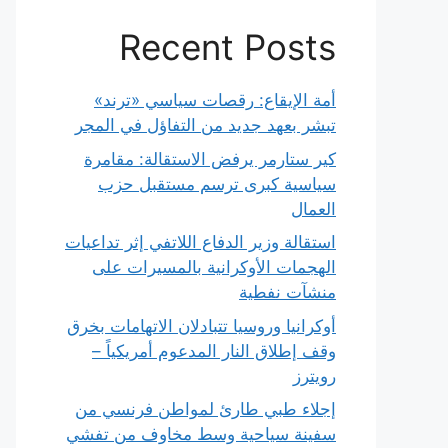
Recent Posts
أمة الإيقاع: رقصات سياسي «ترند»
تبشر بعهد جديد من التفاؤل في المجر
كير ستارمر يرفض الاستقالة: مقامرة
سياسية كبرى ترسم مستقبل حزب
العمال
استقالة وزير الدفاع اللاتفي إثر تداعيات
الهجمات الأوكرانية بالمسيرات على
منشآت نفطية
أوكرانيا وروسيا تتبادلان الاتهامات بخرق
وقف إطلاق النار المدعوم أمريكياً –
رويترز
إجلاء طبي طارئ لمواطن فرنسي من
سفينة سياحية وسط مخاوف من تفشي