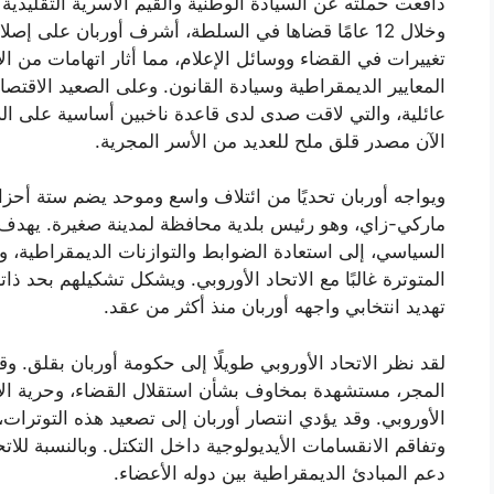
دافعت حملته عن السيادة الوطنية والقيم الأسرية التقليدي
وخلال 12 عامًا قضاها في السلطة، أشرف أوربان على 
تغييرات في القضاء ووسائل الإعلام، مما أثار اتهامات من ال
المعايير الديمقراطية وسيادة القانون. وعلى الصعيد الاقت
عائلية، والتي لاقت صدى لدى قاعدة ناخبين أساسية على ال
الآن مصدر قلق ملح للعديد من الأسر المجرية.
ويواجه أوربان تحديًا من ائتلاف واسع وموحد يضم ستة أحز
ماركي-زاي، وهو رئيس بلدية محافظة لمدينة صغيرة. يهدف 
السياسي، إلى استعادة الضوابط والتوازنات الديمقراطية، 
المتوترة غالبًا مع الاتحاد الأوروبي. ويشكل تشكيلهم بحد ذات
تهديد انتخابي واجهه أوربان منذ أكثر من عقد.
لقد نظر الاتحاد الأوروبي طويلًا إلى حكومة أوربان بقلق. 
المجر، مستشهدة بمخاوف بشأن استقلال القضاء، وحرية الإع
الأوروبي. وقد يؤدي انتصار أوربان إلى تصعيد هذه التوترات،
وتفاقم الانقسامات الأيديولوجية داخل التكتل. وبالنسبة للاتح
دعم المبادئ الديمقراطية بين دوله الأعضاء.