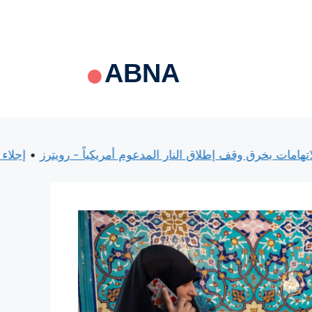
ABNA
بادلان الاتهامات بخرق وقف إطلاق النار المدعوم أمريكياً - رويترز
•