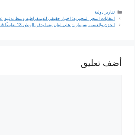
التصنيفات
تقارير دولية
انتخابات المجر المحورية: اختبار حقيقي للديمقراطية وسط تدقيق 
الحزن والغضب يسيطران على لبنان بينما يدفن الوطن 13 ضابطًا قتلتهم إسرائيل، مما يزيد من إلحاح الدبلوماسية الأمريكية
أضف تعليق
تعليق