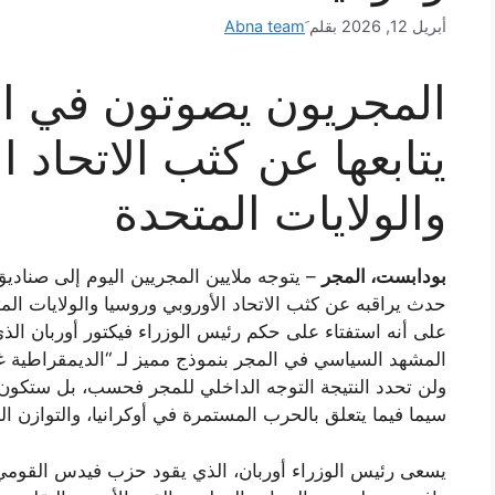
أبريل 12, 2026
بقلم
المجريون يصوتون في انت
يتابعها عن كثب الاتحاد ا
والولايات المتحدة
بودابست، المجر
– يتوجه ملايين المجريين اليوم إلى صناديق 
حدث يراقبه عن كثب الاتحاد الأوروبي وروسيا والولايات المت
على أنه استفتاء على حكم رئيس الوزراء فيكتور أوربان الذي
المشهد السياسي في المجر بنموذج مميز لـ “الديمقراطية غي
ولن تحدد النتيجة التوجه الداخلي للمجر فحسب، بل ستكون له
سيما فيما يتعلق بالحرب المستمرة في أوكرانيا، والتوازن ا
يسعى رئيس الوزراء أوربان، الذي يقود حزب فيدس القومي، ل