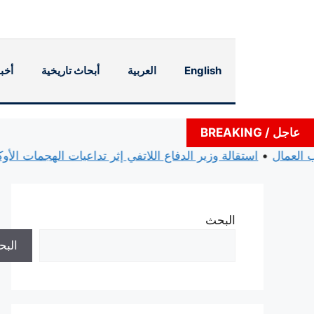
نتقل
لى
لمحتوى
English
العربية
أبحاث تاريخية
أخبا
عاجل / BREAKING
بل حزب العمال
•
استقالة وزير الدفاع اللاتفي إثر تداعيات اله
البحث
الب