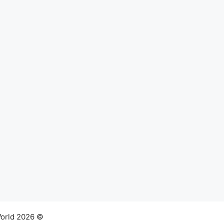
© 2026 Abna News Network. All Rights Reserved. | Global Perspectives from the World.