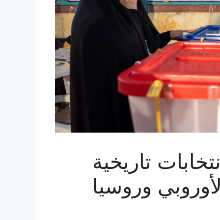
خابات تاريخية
لأوروبي وروسيا